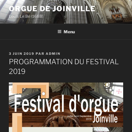
Aller
ORGUE DE JOINVILLE
au
Louis Le Bé (1688)
contenu
principal
Menu
PUBLIÉ
3 JUIN 2019
PAR
ADMIN
LE
PROGRAMMATION DU FESTIVAL
2019