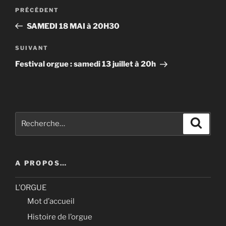
Navigation
Article
PRÉCÉDENT
de
précédent
SAMEDI 18 MAI à 20H30
l’article
Article
SUIVANT
suivant
Festival orgue : samedi 13 juillet à 20h
Recherche
Recher
pour
:
A PROPOS…
L’ORGUE
Mot d’accueil
Histoire de l’orgue