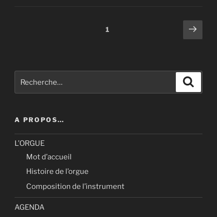
Pagination
Page
Page
1
suiv
des
publications
Recherche
Recher
pour
:
A PROPOS…
L’ORGUE
Mot d’accueil
Histoire de l’orgue
Composition de l’instrument
AGENDA