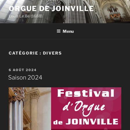
Aller
ORGUE DE JOINVILLE
au
Louis Le Bé (1688)
contenu
principal
Menu
CATÉGORIE :
DIVERS
PUBLIÉ
6 AOÛT 2024
LE
Saison 2024