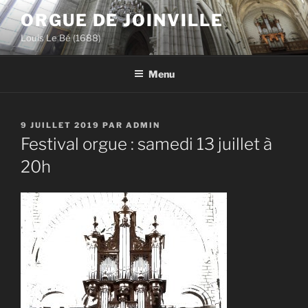
Aller
ORGUE DE JOINVILLE
au
Louis Le Bé (1688)
contenu
principal
Menu
PUBLIÉ
9 JUILLET 2019
PAR
ADMIN
LE
Festival orgue : samedi 13 juillet à
20h