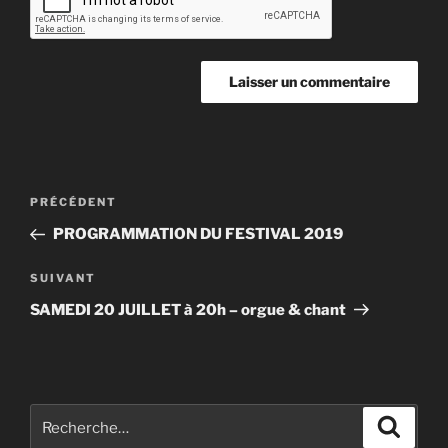
Navigation
Article
PRÉCÉDENT
de
précédent
PROGRAMMATION DU FESTIVAL 2019
l’article
Article
SUIVANT
suivant
SAMEDI 20 JUILLET à 20h – orgue & chant
Recherche
Recher
pour