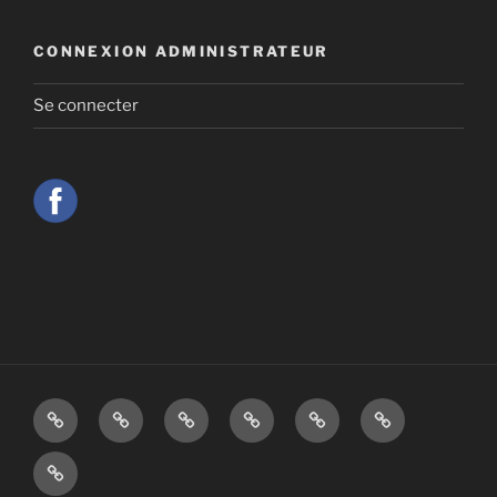
CONNEXION ADMINISTRATEUR
Se connecter
L’ORGUE
AGENDA
ARCHIVES
MEDIAS
GILLES
FAIRE
DE
UN
CONTACT
L’ASSOMPTION
DON