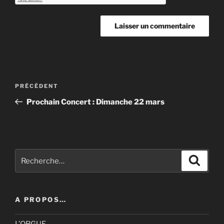
Navigation
Article
PRÉCÉDENT
de
précédent
Prochain Concert : Dimanche 22 mars
l’article
Recherche
Recher
pour
:
A PROPOS…