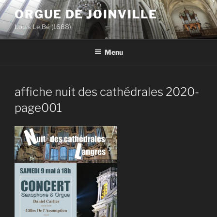
Aller
ORGUE DE JOINVILLE
au
Louis Le Bé (1688)
contenu
principal
Menu
affiche nuit des cathédrales 2020-
page001